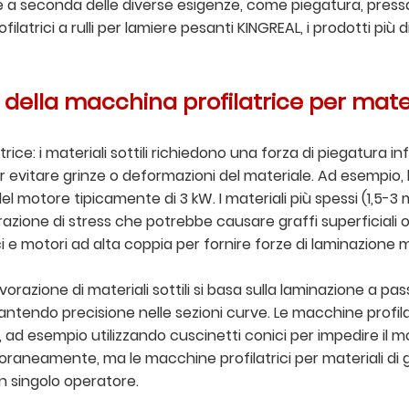
ne a seconda delle diverse esigenze, come piegatura, pressa
latrici a rulli per lamiere pesanti KINGREAL, i prodotti più d
 della macchina profilatrice per mater
trice: i materiali sottili richiedono una forza di piegatura i
 evitare grinze o deformazioni del materiale. Ad esempio, le
l motore tipicamente di 3 kW. I materiali più spessi (1,5-
razione di stress che potrebbe causare graffi superficiali o 
i e motori ad alta coppia per fornire forze di laminazione m
 lavorazione di materiali sottili si basa sulla laminazione 
antendo precisione nelle sezioni curve. Le macchine profila
, ad esempio utilizzando cuscinetti conici per impedire il m
neamente, ma le macchine profilatrici per materiali di gros
 un singolo operatore.