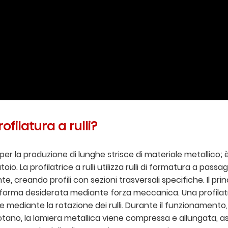
filatura a rulli?
zato per la produzione di lunghe strisce di materiale metall
o. La profilatrice a rulli utilizza rulli di formatura a passa
 creando profili con sezioni trasversali specifiche. Il princ
 forma desiderata mediante forza meccanica. Una profilatri
ene mediante la rotazione dei rulli. Durante il funzionamento,
tano, la lamiera metallica viene compressa e allungata, as