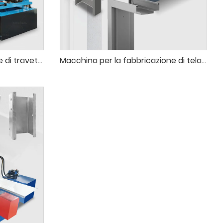
Macchina per la produzione di travetti per impieghi gravosi
Macchina per la fabbricazione di telai per porte