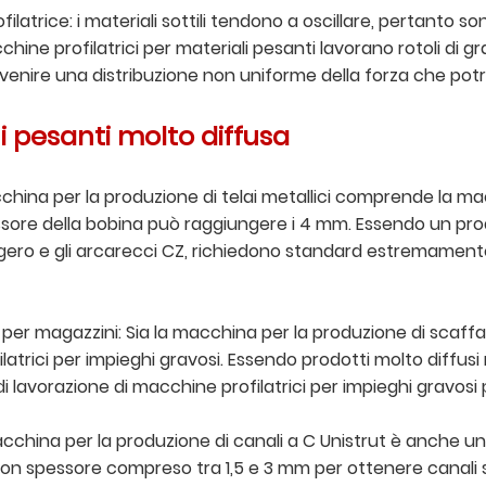
latrice: i materiali sottili tendono a oscillare, pertanto so
ine profilatrici per materiali pesanti lavorano rotoli di gra
enire una distribuzione non uniforme della forza che potre
i pesanti molto diffusa
acchina per la produzione di telai metallici comprende la mac
sore della bobina può raggiungere i 4 mm. Essendo un prodott
 leggero e gli arcarecci CZ, richiedono standard estremamente 
 per magazzini: Sia la macchina per la produzione di scaffa
rici per impieghi gravosi. Essendo prodotti molto diffusi ne
 di lavorazione di macchine profilatrici per impieghi gravos
acchina per la produzione di canali a C Unistrut è anche un
 con spessore compreso tra 1,5 e 3 mm per ottenere canali 