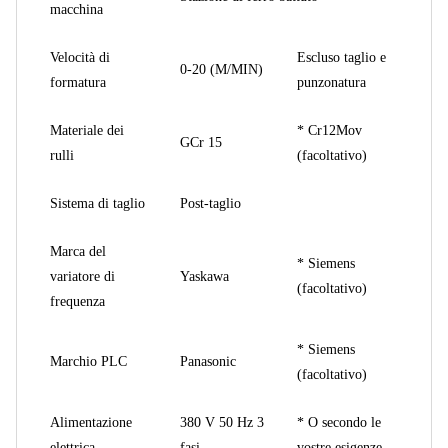
macchina
Velocità di
Escluso taglio e
0-20 (M/MIN)
formatura
punzonatura
Materiale dei
* Cr12Mov
GCr 15
rulli
(facoltativo)
Sistema di taglio
Post-taglio
Marca del
* Siemens
variatore di
Yaskawa
(facoltativo)
frequenza
* Siemens
Marchio PLC
Panasonic
(facoltativo)
Alimentazione
380 V 50 Hz 3
* O secondo le
elettrica
fasi
vostre esigenze