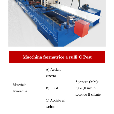
Macchina formatrice a rulli C Post
A) Acciaio
zincato
Spessore (MM):
Materiale
B) PPGI
3,0-6,0 mm o
lavorabile
secondo il cliente
C) Acciaio al
carbonio